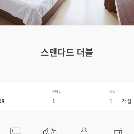
스탠다드 더블
숙박일
객실수
객실