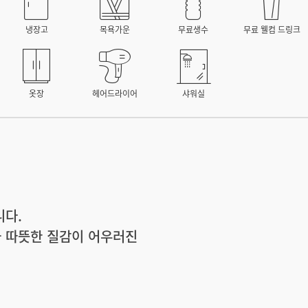
냉장고
목욕가운
무료생수
무료 웰컴 드링크
옷장
헤어드라이어
샤워실
니다.
과 따뜻한 질감이 어우러진