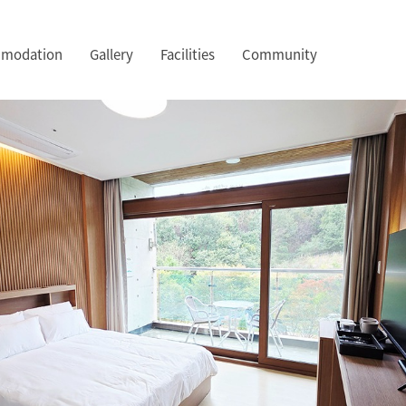
modation
Gallery
Facilities
Community