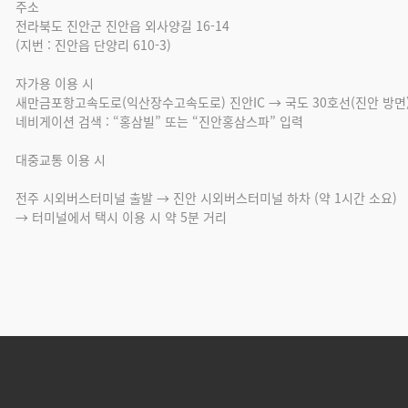
주소
전라북도 진안군 진안읍 외사양길 16-14
(지번 : 진안읍 단양리 610-3)
자가용 이용 시
새만금포항고속도로(익산장수고속도로) 진안IC → 국도 30호선(진안 방면) 
네비게이션 검색 : “홍삼빌” 또는 “진안홍삼스파” 입력
대중교통 이용 시
전주 시외버스터미널 출발 → 진안 시외버스터미널 하차 (약 1시간 소요)
→ 터미널에서 택시 이용 시 약 5분 거리